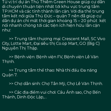
Từ vị trí dự án Thủ Thiêm Green House giúp cư dân
di chuyển thuận tiện nhất tới khu vực trung tâm
TP.HCM và các tỉnh thành lân cận. Với địa thế trung
tâm kết nối giữa Thủ Đức – quận 7 nên đã giúp cư
dân dự án chỉ mất thời gian khoảng 15 – 20 phút kết
nối nhanh chóng tới các tiện ích hiện hữu lân cận
như:
>> Trung tâm thương mại: Crescent Mall, SC Vivo
City, Lotte Mart, Đại siêu thị Co.op Mart, GO (Big C)
Nguyễn Thị Thập.
>> Bệnh viện: Bệnh viện FV, Bệnh viện Lê Văn
Thịnh.
>> Trung tâm thể thao: Nhà thi đấu Đa năng
Quận 7.
>> Chợ dân sinh: Chợ Tân Mỹ, Chợ Lê Văn Thịnh.
>> Các địa điểm vui chơi: Cầu Ánh sao, Chợ Bến
Thành, Dinh Độc Lập,…