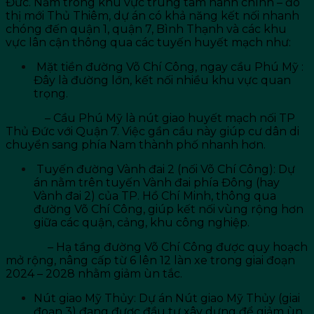
Đức. Nằm trong khu vực trung tâm hành chính – đô
thị mới Thủ Thiêm, dự án có khả năng kết nối nhanh
chóng đến quận 1, quận 7, Bình Thạnh và các khu
vực lân cận thông qua các tuyến huyết mạch như:
Mặt tiền đường Võ Chí Công, ngay cầu Phú Mỹ :
Đây là đường lớn, kết nối nhiều khu vực quan
trọng.
– Cầu Phú Mỹ là nút giao huyết mạch nối TP
Thủ Đức với Quận 7. Việc gần cầu này giúp cư dân di
chuyển sang phía Nam thành phố nhanh hơn.
Tuyến đường Vành đai 2 (nối Võ Chí Công): Dự
án nằm trên tuyến Vành đai phía Đông (hay
Vành đai 2) của TP. Hồ Chí Minh, thông qua
đường Võ Chí Công, giúp kết nối vùng rộng hơn
giữa các quận, cảng, khu công nghiệp.
– Hạ tầng đường Võ Chí Công được quy hoạch
mở rộng, nâng cấp từ 6 lên 12 làn xe trong giai đoạn
2024 – 2028 nhằm giảm ùn tắc.
Nút giao Mỹ Thủy: Dự án Nút giao Mỹ Thủy (giai
đoạn 3) đang được đầu tư xây dựng để giảm ùn