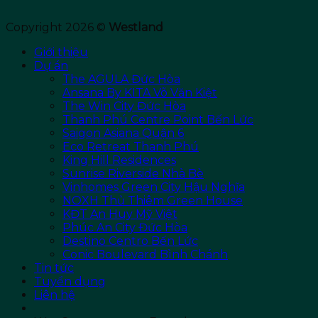
Copyright 2026 ©
Westland
Giới thiệu
Dự án
The AGULA Đức Hòa
Ansana By KITA Võ Văn Kiệt
The Win City Đức Hòa
Thanh Phú Centre Point Bến Lức
Saigon Asiana Quận 6
Eco Retreat Thanh Phú
King Hill Residences
Sunrise Riverside Nhà Bè
Vinhomes Green City Hậu Nghĩa
NOXH Thủ Thiêm Green House
KĐT An Huy Mỹ Việt
Phúc An City Đức Hòa
Destino Centro Bến Lức
Conic Boulevard Bình Chánh
Tin tức
Tuyển dụng
Liên hệ