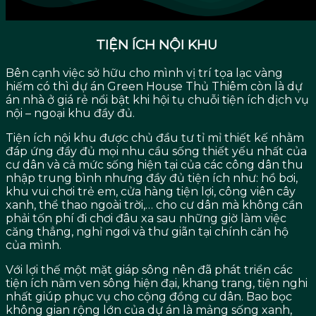
TIỆN ÍCH NỘI KHU
Bên cạnh việc sở hữu cho mình vị trí tọa lạc vàng
hiếm có thì dự án Green House Thủ Thiêm còn là dự
án nhà ở giá rẻ nổi bật khi hội tụ chuỗi tiện ích dịch vụ
nội – ngoại khu đầy đủ.
Tiện ích nội khu được chủ đầu tư tỉ mỉ thiết kế nhằm
đáp ứng đầy đủ mọi nhu cầu sống thiết yếu nhất của
cư dân và cả mức sống hiện tại của các công dân thu
nhập trung bình nhưng đầy đủ tiện ích như: hồ bơi,
khu vui chơi trẻ em, cửa hàng tiện lợi, công viên cây
xanh, thể thao ngoài trời,… cho cư dân mà không cần
phải tốn phí đi chơi đâu xa sau những giờ làm việc
căng thẳng, nghỉ ngơi và thư giãn tại chính căn hộ
của mình.
Với lợi thế một mặt giáp sông nên đã phát triển các
tiện ích nằm ven sông hiện đại, khang trang, tiện nghi
nhất giúp phục vụ cho cộng đồng cư dân. Bao bọc
không gian rộng lớn của dự án là mảng sống xanh,