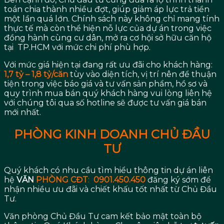
toán chia thành nhiều đợt, giúp giảm áp lực trả tiền
một lần quá lớn. Chính sách này không chỉ mang tính
thực tế mà còn thể hiện nỗ lực của dự án trong việc
đồng hành cùng cư dân, mở ra cơ hội sở hữu căn hộ
tại TP.HCM với mức chi phí phù hợp.
Với mức giá hiện tại đang rất ưu đãi cho khách hàng:
1,7 tỷ – 1,8 tỷ/căn
tùy vào diện tích, vị trí nên để thuận
tiện trong việc báo giá và tư vấn sản phẩm, hồ sơ và
quy trình mua bán quý khách hàng vui lòng liên hệ
với chúng tôi qua số hotline sẽ được tư vấn giá bán
mới nhất.
PHÒNG KINH DOANH CHỦ ĐẦU
TƯ
Quý khách có nhu cầu tìm hiểu thông tin dự án liên
hệ
VĂN
PHÒNG
CĐT
:
0901.450.450
đăng ký sớm để
nhận nhiều ưu đãi và chiết khấu tốt nhất từ Chủ Đầu
Tư.
Văn phòng Chủ Đầu Tư cam kết bảo mật toàn bộ