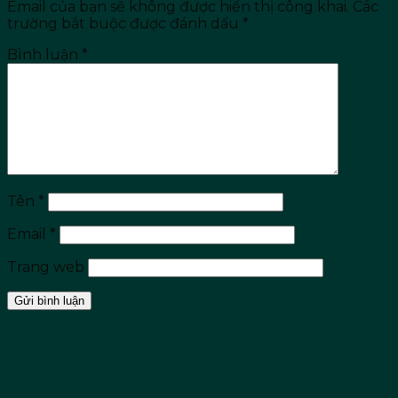
Email của bạn sẽ không được hiển thị công khai.
Các
trường bắt buộc được đánh dấu
*
Bình luận
*
Tên
*
Email
*
Trang web