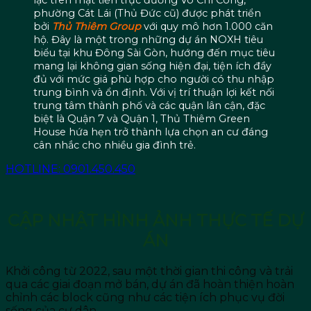
phường Cát Lái (Thủ Đức cũ) được phát triển
bởi
Thủ Thiêm Group
với quy mô hơn 1.000 căn
hộ. Đây là một trong những dự án NOXH tiêu
biểu tại khu Đông Sài Gòn, hướng đến mục tiêu
mang lại không gian sống hiện đại, tiện ích đầy
đủ với mức giá phù hợp cho người có thu nhập
trung bình và ổn định. Với vị trí thuận lợi kết nối
trung tâm thành phố và các quận lân cận, đặc
biệt là Quận 7 và Quận 1, Thủ Thiêm Green
House hứa hẹn trở thành lựa chọn an cư đáng
cân nhắc cho nhiều gia đình trẻ.
HOTLINE: 0901.450.450
CẬP NHẬT HÌNH ẢNH THỰC TẾ DỰ
ÁN
Khởi công từ 2022, sau một thời gian thi công và trải
qua các giai đoạn mở bán, dự án đã hoàn thiện hoàn
chỉnh các block cũng như các tiện ích phục vụ đời
sống của cư dân.