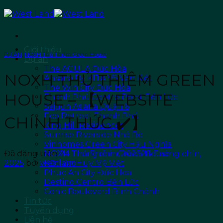
Chuyển
đến
nội
dung
Giới thiệu
DỰ ÁN
,
NOXH Thủ Thiêm Green House
Dự án
The AGULA Đức Hòa
NOXH THỦ THIÊM GREEN
Ansana By KITA Võ Văn Kiệt
The Win City Đức Hòa
HOUSE – 【WEBSITE
Thanh Phú Centre Point Bến Lức
Saigon Asiana Quận 6
Eco Retreat Thanh Phú
CHÍNH THỨC ✔️】
King Hill Residences
Sunrise Riverside Nhà Bè
Vinhomes Green City Hậu Nghĩa
NOXH Thủ Thiêm Green House
Đã đăng trên
24 Tháng chín, 2025
28 Tháng chín,
KĐT An Huy Mỹ Việt
2025
bởi
westland
Phúc An City Đức Hòa
Destino Centro Bến Lức
Conic Boulevard Bình Chánh
Tin tức
Tuyển dụng
Liên hệ