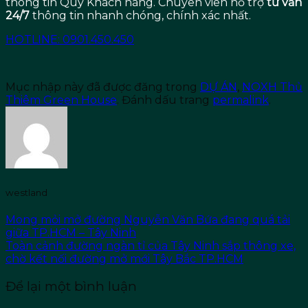
thông tin Quý Khách hàng. Chuyên viên hỗ trợ
tư vấn
24/7
thông tin nhanh chóng, chính xác nhất.
HOTLINE: 0901.450.450
Mục nhập này đã được đăng trong
DỰ ÁN
,
NOXH Thủ
Thiêm Green House
. Đánh dấu trang
permalink
.
westland
Mong mỏi mở đường Nguyễn Văn Bứa đang quá tải
giữa TP.HCM – Tây Ninh
Toàn cảnh đường ngàn tỉ của Tây Ninh sắp thông xe,
chờ kết nối đường mở mới Tây Bắc TP.HCM
Để lại một bình luận