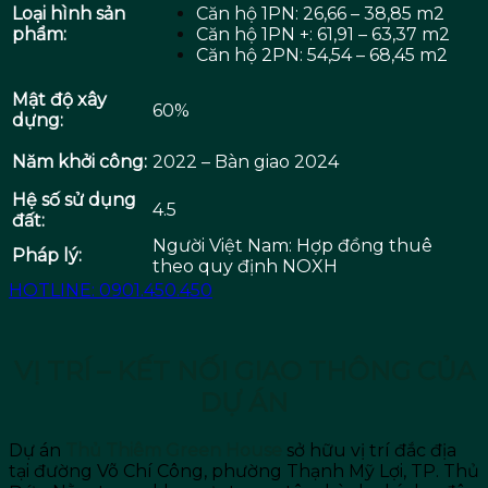
Loại hình sản
Căn hộ 1PN: 26,66 – 38,85 m2
phẩm:
Căn hộ 1PN +: 61,91 – 63,37 m2
Căn hộ 2PN: 54,54 – 68,45 m2
Mật độ xây
60%
dựng:
Năm khởi công:
2022 – Bàn giao 2024
Hệ số sử dụng
4.5
đất:
Người Việt Nam: Hợp đồng thuê
Pháp lý:
theo quy định NOXH
HOTLINE: 0901.450.450
VỊ TRÍ – KẾT NỐI GIAO THÔNG CỦA
DỰ ÁN
Dự án
Thủ Thiêm Green House
sở hữu vị trí đắc địa
tại đường Võ Chí Công, phường Thạnh Mỹ Lợi, TP. Thủ